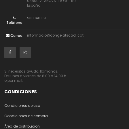
08800 VILANOVA I LA GELTRU
España
938 140 119
Teléfono:
informacio@congelatscadi.cat
Correo:
Si necesitas ayuda, llámanos.
De lunes a viernes de 8:00 a 14:00 h.
o por mail.
CONDICIONES
Condiciones de uso
Condiciones de compra
Área de distribución