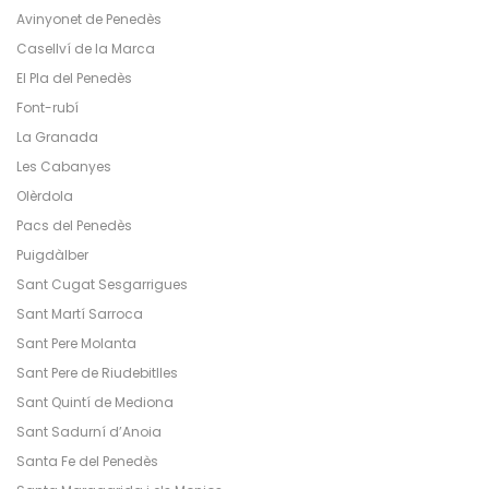
Avinyonet de Penedès
Casellví de la Marca
El Pla del Penedès
Font-rubí
La Granada
Les Cabanyes
Olèrdola
Pacs del Penedès
Puigdàlber
Sant Cugat Sesgarrigues
Sant Martí Sarroca
Sant Pere Molanta
Sant Pere de Riudebitlles
Sant Quintí de Mediona
Sant Sadurní d’Anoia
Santa Fe del Penedès