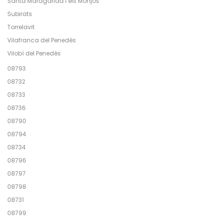
Santa Maragarida i els Monjos
Subirats
Torrelavit
Vilafranca del Penedès
Vilobí del Penedès
08793
08732
08733
08736
08790
08794
08734
08796
08797
08798
08731
08799