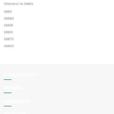
Vilanova i la Geltrú
08811
08880
08818
08810
08870
08800
EL MEU COMPTE
EMPRESA
CONDICIONS