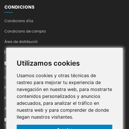
CONDICIONS
Condicions d'ús
Condicions de compra
Àrea de distribució
Declaració d'accesibilitat
Utilizamos cookies
EMPRESA
Usamos cookies y otras técnicas de
Qui Som
rastreo para mejorar tu experiencia de
Política De Cookies
navegación en nuestra web, para mostrarte
contenidos personalizados y anuncios
Política De Privacitat En Xarxes Socials
adecuados, para analizar el tráfico en
Avís Legal
nuestra web y para comprender de donde
llegan nuestros visitantes.
EL MEU COMPTE