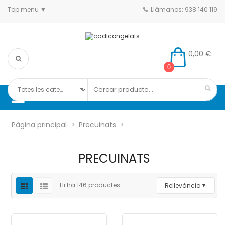
Top menu
Llámanos: 938 140 119
0,00 €
0
Pàgina principal
Precuinats
PRECUINATS
Hi ha 146 productes.
Rellevància