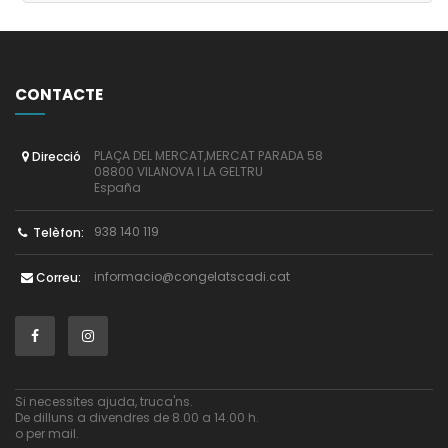
CONTACTE
PLAÇA DEL MERCAT,MERCAT PARADA 58
Direcció
08800 VILANOVA I LA GELTRU
España
938 140 119
Telèfon:
informacio@congelatscadi.cat
Correu:
Si necessites ajuda, truca'ns.
De dilluns a divendres de 8.00 a 14.00 h.
o per mail.