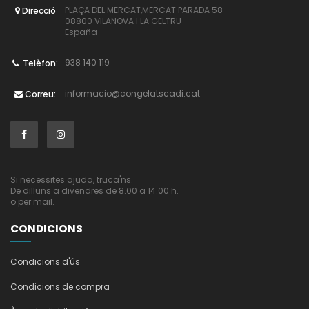
PLAÇA DEL MERCAT,MERCAT PARADA 58
Direcció
08800 VILANOVA I LA GELTRU
España
938 140 119
Telèfon:
informacio@congelatscadi.cat
Correu:
Si necessites ajuda, truca'ns.
De dilluns a divendres de 8.00 a 14.00 h.
o per mail.
CONDICIONS
Condicions d'ús
Condicions de compra