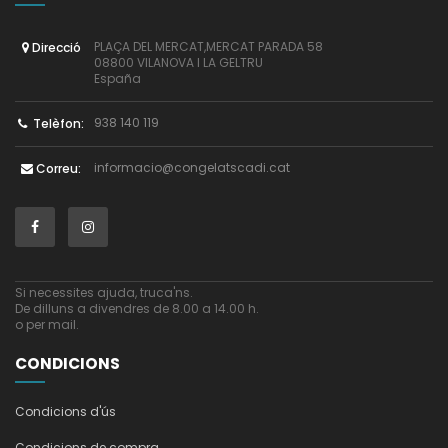
PLAÇA DEL MERCAT,MERCAT PARADA 58
Direcció
08800 VILANOVA I LA GELTRU
España
938 140 119
Telèfon:
informacio@congelatscadi.cat
Correu:
Si necessites ajuda, truca'ns.
De dilluns a divendres de 8.00 a 14.00 h.
o per mail.
CONDICIONS
Condicions d'ús
Condicions de compra