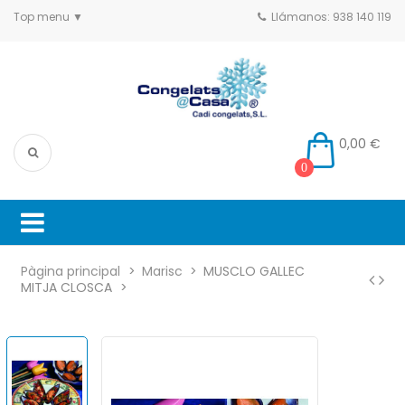
Top menu
Llámanos: 938 140 119
0,00 €
0
Pàgina principal
Marisc
MUSCLO GALLEC
MITJA CLOSCA