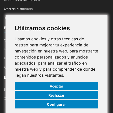
Àrea de distribució
Declaració d'accesibilitat
Utilizamos cookies
EMPRESA
Usamos cookies y otras técnicas de
Qui Som
rastreo para mejorar tu experiencia de
Política De Cookies
navegación en nuestra web, para mostrarte
contenidos personalizados y anuncios
Política De Privacitat En Xarxes Socials
adecuados, para analizar el tráfico en
Avís Legal
nuestra web y para comprender de donde
llegan nuestros visitantes.
EL MEU COMPTE
Aceptar
El meu compte
Rechazar
Contacte
Configurar
© 2024 Congelats Cadí