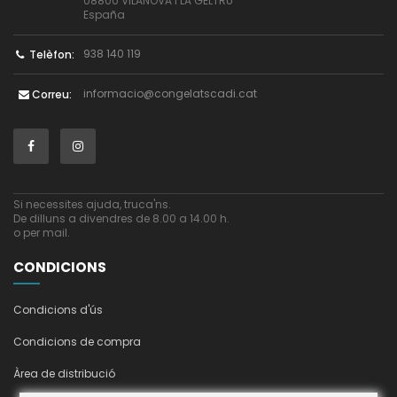
08800 VILANOVA I LA GELTRU
España
938 140 119
Telèfon:
informacio@congelatscadi.cat
Correu:
Si necessites ajuda, truca'ns.
De dilluns a divendres de 8.00 a 14.00 h.
o per mail.
CONDICIONS
Condicions d'ús
Condicions de compra
Àrea de distribució