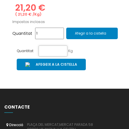
21,20 €
( 21,20 € /Kg)
Impostos inclosos
Quantitat
Afegir a la cistella
Quantitat
Kg
AFEGEIX A LA CISTELLA
CONTACTE
PLAÇA DEL MERCAT,MERCAT PARADA 58
Direcció