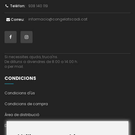
938 140 119
Telèfon:
informacio@congelatscadi.cat
Correu:
Si necessites ajuda, truca'ns.
De dilluns a divendres de 8.00 a 14.00 h.
o per mail.
CONDICIONS
Condicions d'ús
Condicions de compra
Àrea de distribució
Declaració d'accesibilitat