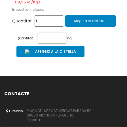
( 8,95 € /Kg)
Impostos inclosos
Quantitat
Afegir a la cistella
Quantitat
Kg
AFEGEIX A LA CISTELLA
CONTACTE
PLAÇA DEL MERCAT,MERCAT PARADA 58
Direcció
08800 VILANOVA I LA GELTRU
España