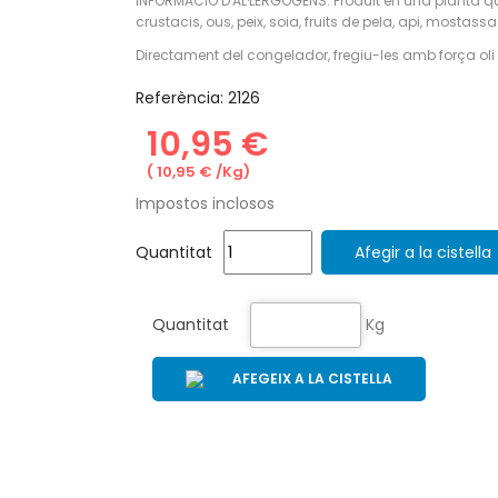
INFORMACIÓ D'AL·LERGÒGENS: Produït en una planta qu
crustacis, ous, peix, soia, fruits de pela, api, mostassa
Directament del congelador, fregiu-les amb força oli b
Referència:
2126
10,95 €
( 10,95 € /Kg)
Impostos inclosos
Quantitat
Afegir a la cistella
Quantitat
Kg
AFEGEIX A LA CISTELLA