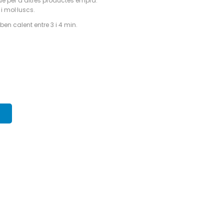
e per a altres productes empra:
 i mol·luscs.
en calent entre 3 i 4 min.