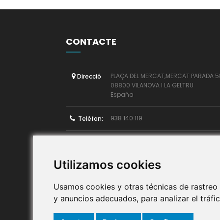
CONTACTE
PLAÇA DEL MERCAT,MERCAT PARADA 5
Direcció
08800 VILANOVA I LA GELTRU
España
938 140 119
Telèfon:
informacio@congelatscadi.cat
Correu:
Utilizamos cookies
Usamos cookies y otras técnicas de rastreo
y anuncios adecuados, para analizar el tráf
Si necessites ajuda, truca'ns.
De dilluns a divendres de 8.00 a 14.00 h.