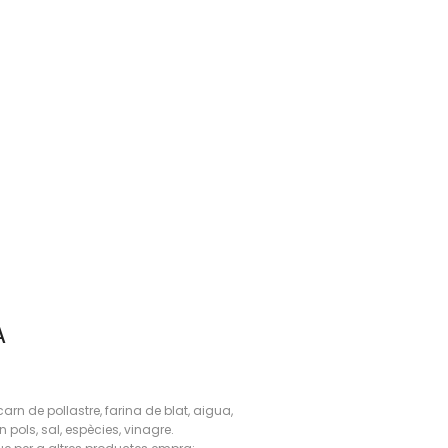
A
carn de pollastre, farina de blat, aigua,
 en pols, sal, espècies, vinagre.