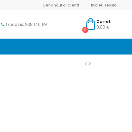
Benvingut al client!
Inicieu sessió
Carret
Truca'ns: 938 140 119
0,00 €
0