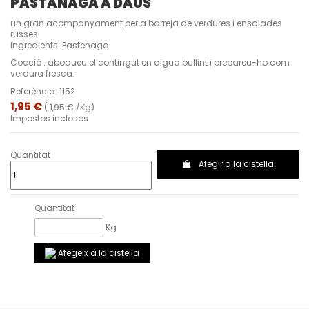
PASTANAGA A DAUS
un gran acompanyament per a barreja de verdures i ensalades
russes
Ingredients: Pastenaga
Cocció : aboqueu el contingut en aigua bullint i prepareu-ho com
verdura fresca.
Referència:
1152
1,95 €
( 1,95 € /Kg)
Impostos inclosos
Quantitat
Afegir a la cistella
Quantitat
Kg
Afegeix a la cistella