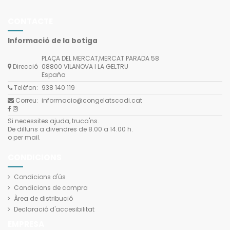
CONTACTE
Informació de la botiga
PLAÇA DEL MERCAT,MERCAT PARADA 58
Direcció
08800 VILANOVA I LA GELTRU
España
Telèfon:
938 140 119
Correu:
informacio@congelatscadi.cat
Si necessites ajuda, truca'ns.
De dilluns a divendres de 8.00 a 14.00 h.
o per mail.
CONDICIONS
Condicions d'ús
Condicions de compra
Àrea de distribució
Declaració d'accesibilitat
EMPRESA