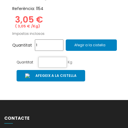
Referència:
1154
3,05 €
( 3,05 € /Kg)
Impostos inclosos
Quantitat
Afegir a la cistella
Quantitat
Kg
AFEGEIX A LA CISTELLA
CONTACTE