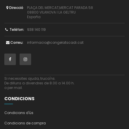
PLAÇA DEL MERCAT,MERCAT PARADA 58
Direcció
08800 VILANOVA I LA GELTRU
España
938 140 119
Telèfon:
informacio@congelatscadi.cat
Correu:
Si necessites ajuda, truca'ns.
De dilluns a divendres de 8.00 a 14.00 h.
o per mail.
CONDICIONS
Condicions d'ús
Condicions de compra