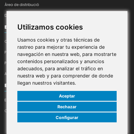
Àrea de distribució
Declaració d'accesibilitat
Utilizamos cookies
EMPRESA
Usamos cookies y otras técnicas de
Qui Som
rastreo para mejorar tu experiencia de
Política De Cookies
navegación en nuestra web, para mostrarte
contenidos personalizados y anuncios
Política De Privacitat En Xarxes Socials
adecuados, para analizar el tráfico en
Avís Legal
nuestra web y para comprender de donde
llegan nuestros visitantes.
EL MEU COMPTE
Aceptar
El meu compte
Rechazar
Contacte
Configurar
© 2024 Congelats Cadí