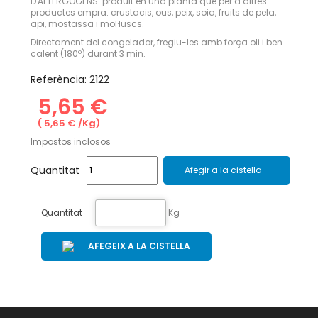
D'AL·LERGÒGENS: produït en una planta que per a altres
productes empra: crustacis, ous, peix, soia, fruits de pela,
api, mostassa i mol·luscs.
Directament del congelador, fregiu-les amb força oli i ben
calent (180º) durant 3 min.
Referència:
2122
5,65 €
( 5,65 € /Kg)
Impostos inclosos
Quantitat
Afegir a la cistella
Quantitat
Kg
AFEGEIX A LA CISTELLA