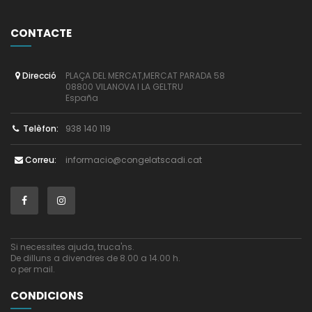
CONTACTE
PLAÇA DEL MERCAT,MERCAT PARADA 58
Direcció
08800 VILANOVA I LA GELTRU
España
938 140 119
Telèfon:
informacio@congelatscadi.cat
Correu:
Si necessites ajuda, truca'ns.
De dilluns a divendres de 8.00 a 14.00 h.
o per mail.
CONDICIONS