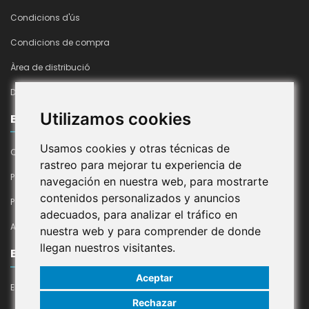
Condicions d'ús
Condicions de compra
Àrea de distribució
Declaració d'accesibilitat
Utilizamos cookies
EMPRESA
Usamos cookies y otras técnicas de
Qui Som
rastreo para mejorar tu experiencia de
Política De Cookies
navegación en nuestra web, para mostrarte
contenidos personalizados y anuncios
Política De Privacitat En Xarxes Socials
adecuados, para analizar el tráfico en
Avís Legal
nuestra web y para comprender de donde
llegan nuestros visitantes.
EL MEU COMPTE
Aceptar
El meu compte
Rechazar