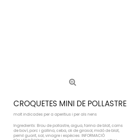
CROQUETES MINI DE POLLASTRE
molt indicades per a aperitius i per als nens
Ingredients: Brou de pollastre, aigua, farina de blat, carns
de boví, porc i gallina, ceba, oli de girasol, midó de blat,
pernil guarit, sal, vinagre i espècies. INFORMACIÓ